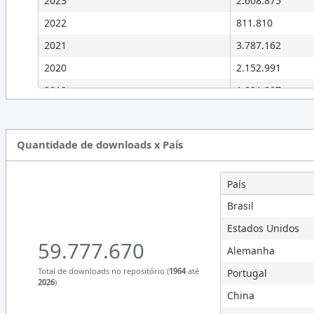
2023
2.608.875
2022
811.810
2021
3.787.162
2020
2.152.991
2019
1.891.897
2018
1.486.683
2017
3.954.586
Quantidade de downloads x País
2016
7.399.667
2015
8.293.256
País
2014
9.260.470
Brasil
2013
10.642.695
Estados Unidos
59.777.670
2012
5.663.598
Alemanha
2011
6.519.552
Total de downloads no repositório (
1964
até
Portugal
2026
)
2010
561.362
China