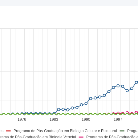
86
1.688
82
1.630
70
1.537
67
1.391
1.204
53
1.058
30
979
21
961
890
680
658
397
1976
1983
1990
1997
435
os
Programa de Pós-Graduação em Biologia Celular e Estrutural
Progr
275
rama de Pós-Graduação em Biologia Vegetal
Programa de Pós-Graduação e