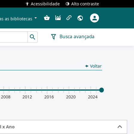
Acessibilidade
Alto contraste
s as bibliotecas
Busca avançada
Voltar
2008
2012
2016
2020
2024
l x Ano