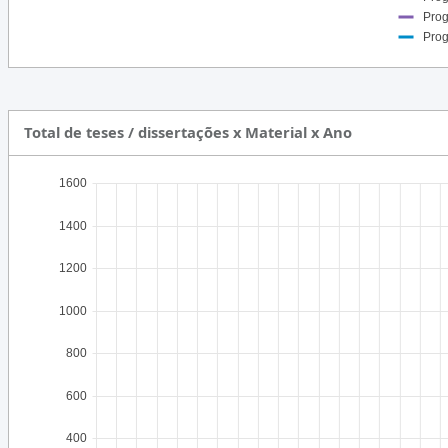
Prog
1985
Prog
1984
1983
1982
Total de teses / dissertações x Material x Ano
1981
1600
1980
1979
1400
1978
1200
1977
1000
1976
1975
800
1974
600
1973
400
1972