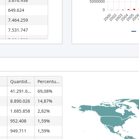
3.876.938
5000000
649.624
0
2002
200
2000
2005
2004
2003
7.464.259
7.531.747
5.994.502
4.712.655
2.465.319
1.611.369
1.619.614
Quantidade
Percentual
1.508.080
41.291.636
69,08%
1.188.968
8.890.026
14,87%
749.974
1.685.858
2,82%
676.375
952.408
1,59%
256.890
949.711
1,59%