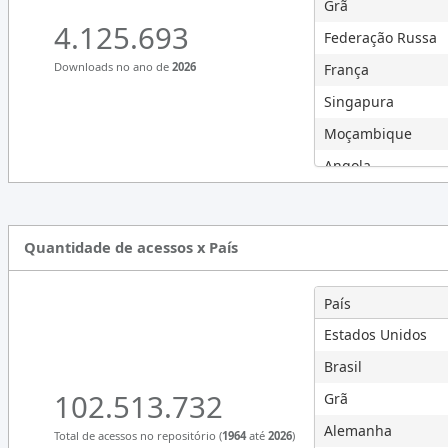
2009
0
Grã
4.125.693
2008
0
Federação Russa
2007
0
Downloads no ano de
2026
França
2006
0
Singapura
2005
0
Moçambique
2004
0
Angola
2003
0
Vietnã
2002
0
Países Baixos
Quantidade de acessos x País
2000
0
Letônia
Canadá
País
Hong Kong
Estados Unidos
Finlândia
Brasil
Japão
102.513.732
Grã
Índia
Alemanha
Total de acessos no repositório (
1964
até
2026
)