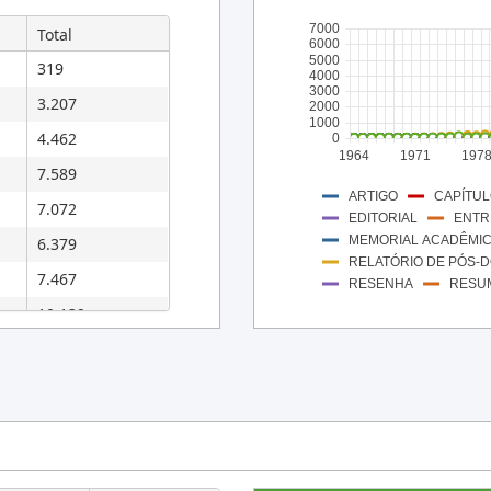
7000
Total
6000
5000
319
4000
3000
3.207
2000
1000
4.462
0
1964
1971
197
7.589
CAPÍTUL
ARTIGO
7.072
EDITORIAL
ENTR
MEMORIAL ACADÊMI
6.379
RELATÓRIO DE PÓS-
7.467
RESENHA
RESU
10.139
6.383
7.259
7.822
7.053
6.325