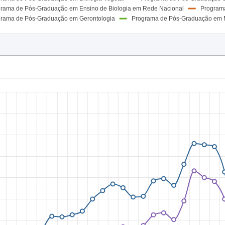
rama de Pós-Graduação em Ensino de Biologia em Rede Nacional
Programa
344
rama de Pós-Graduação em Gerontologia
Programa de Pós-Graduação em M
308
281
259
263
249
238
175
175
206
127
89
57
51