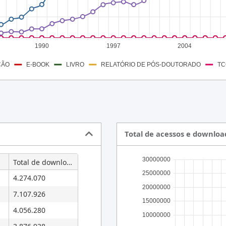
29
23
1990
1997
2004
16
21
ÇÃO
RELATÓRIO DE PÓS-DOUTORADO
E-BOOK
LIVRO
TC
13
5
7
13
Total de acessos e downloa
30000000
Total de downloads
25000000
4.274.070
20000000
7.107.926
15000000
4.056.280
10000000