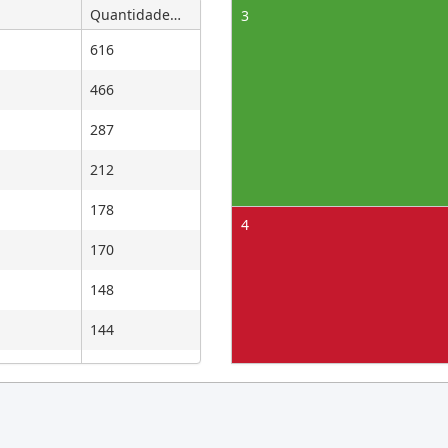
Quantidade
3
3.512
616
3.920
466
3.705
3.599
287
3.422
212
3.182
178
2.937
4
170
2.847
3.088
148
2.594
144
2.565
99
2.364
96
2.328
1.813