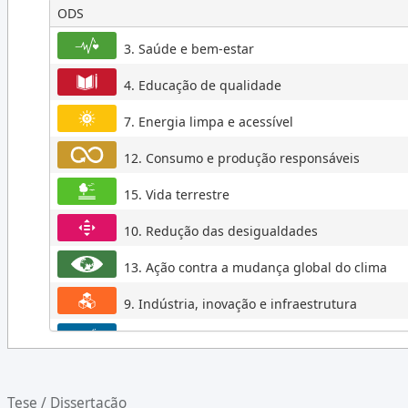
ODS
2013
3. Saúde e bem-estar
2012
4. Educação de qualidade
2011
2010
7. Energia limpa e acessível
2009
12. Consumo e produção responsáveis
2008
15. Vida terrestre
2007
10. Redução das desigualdades
2006
2005
13. Ação contra a mudança global do clima
2004
9. Indústria, inovação e infraestrutura
2003
16. Paz, justiça e instituições eficazes
2002
2. Fome zero e agricultura sustentável
2001
Tese / Dissertação
2000