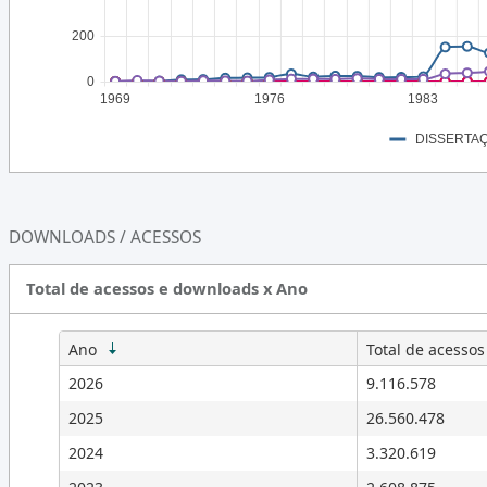
1971
200
1970
0
1969
1976
1983
1969
1968
DISSERTA
1967
1966
DOWNLOADS / ACESSOS
1965
1964
Total de acessos e downloads x Ano
Ano
Total de acessos
2026
9.116.578
2025
26.560.478
2024
3.320.619