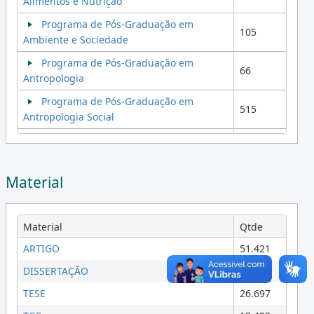
Alimentos e Nutrição
Programa de Pós-Graduação em
105
Ambiente e Sociedade
Programa de Pós-Graduação em
66
Antropologia
Programa de Pós-Graduação em
515
Antropologia Social
Programa de Pós-Graduação em
253
Arquitetura, Tecnologia e Cidade
478
Material
Programa de Pós-Graduação em Artes
Programa de Pós-Graduação em Artes
325
da Cena
Material
Qtde
Programa de Pos-Graduação em Artes
ARTIGO
292
51.421
Visuais
DISSERTAÇÃO
41.209
Programa de Pós-Graduação em
62
TESE
26.697
Assistência ao Paciente Oncológico